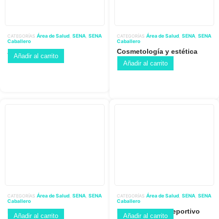
Área de Salud
SENA
SENA
Área de Salud
SENA
SENA
CATEGORÍAS
,
,
CATEGORÍAS
,
,
Caballero
Caballero
Atencion a ph
Cosmetología y estética
Añadir al carrito
integral
Añadir al carrito
Área de Salud
SENA
SENA
Área de Salud
SENA
SENA
CATEGORÍAS
,
,
CATEGORÍAS
,
,
Caballero
Caballero
Enfermeria
Entrenamiento deportivo
Añadir al carrito
Añadir al carrito