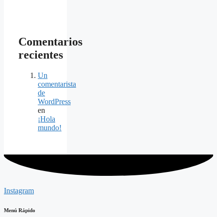
Comentarios
recientes
Un
comentarista
de
WordPress
en
¡Hola
mundo!
Instagram
Menú Rápido