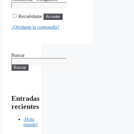
Recuérdame
Acceder
¿Olvidaste la contraseña?
Buscar
Buscar
Entradas
recientes
¡Hola
mundo!