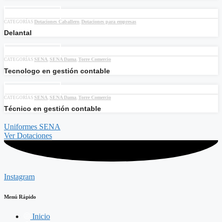
Añadir al carrito
Dotaciones Caballero
Dotaciones para empresas
CATEGORÍAS
,
Delantal
Añadir al carrito
SENA
SENA Dama
Torre Comercio
CATEGORÍAS
,
,
Tecnologo en gestión contable
Añadir al carrito
SENA
SENA Dama
Torre Comercio
CATEGORÍAS
,
,
Técnico en gestión contable
Uniformes SENA
Ver Dotaciones
Instagram
Menú Rápido
Inicio