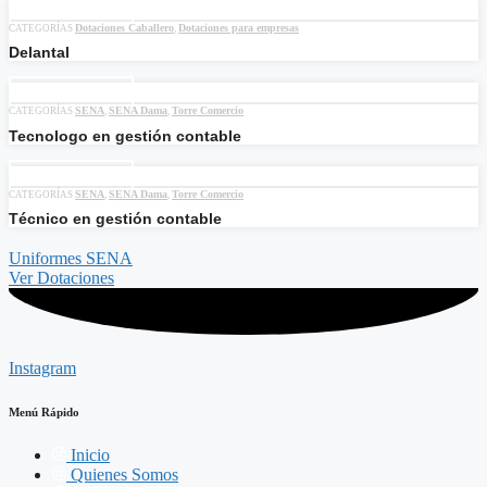
Añadir al carrito
Dotaciones Caballero
Dotaciones para empresas
CATEGORÍAS
,
Delantal
Añadir al carrito
SENA
SENA Dama
Torre Comercio
CATEGORÍAS
,
,
Tecnologo en gestión contable
Añadir al carrito
SENA
SENA Dama
Torre Comercio
CATEGORÍAS
,
,
Técnico en gestión contable
Uniformes SENA
Ver Dotaciones
Instagram
Menú Rápido
Inicio
Quienes Somos