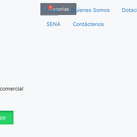
0
Asesorías
Inicio
Quienes Somos
Dotac
SENA
Contáctenos
 comercial
App