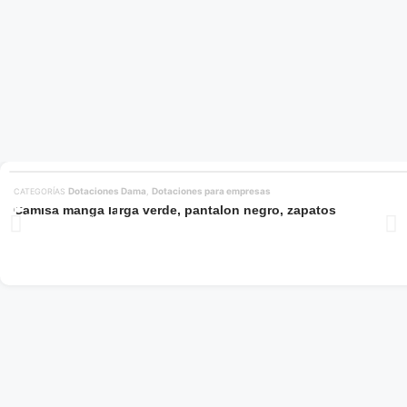
Dotaciones Dama
Dotaciones para empresas
CATEGORÍAS
,
Camisa manga larga verde, pantalon negro, zapatos
Añadir al carrito