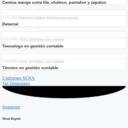
Camisa manga corta lila, chaleco, pantalon y zapatos
Añadir al carrito
Dotaciones Caballero
Dotaciones para empresas
CATEGORÍAS
,
Delantal
Añadir al carrito
SENA
SENA Dama
Torre Comercio
CATEGORÍAS
,
,
Tecnologo en gestión contable
Añadir al carrito
SENA
SENA Dama
Torre Comercio
CATEGORÍAS
,
,
Técnico en gestión contable
Uniformes SENA
Ver Dotaciones
Instagram
Menú Rápido